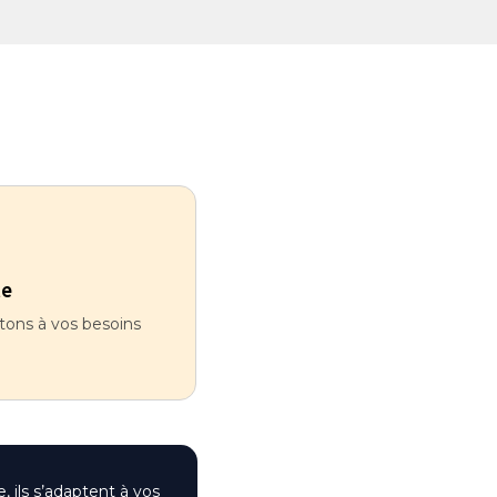
te
ons à vos besoins
 ils s’adaptent à vos