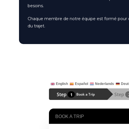
besoins.
Chaque membre de notre équipe est formé pour offri
du trajet.