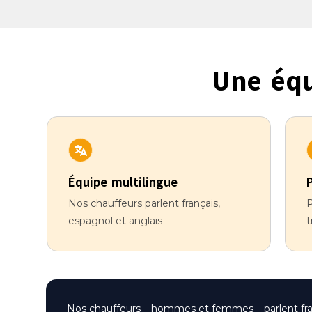
Une équ
Équipe multilingue
Nos chauffeurs parlent français,
P
espagnol et anglais
t
Nos chauffeurs – hommes et femmes – parlent frança