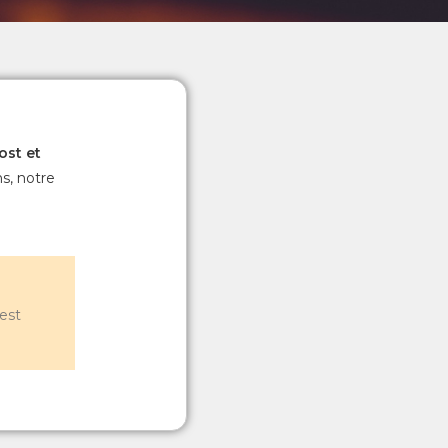
ost
et
ns, notre
est