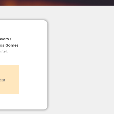
vers /
los Gomez
nfort.
est