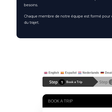
besoins.
Chaque membre de notre équipe est formé pour offri
du trajet.