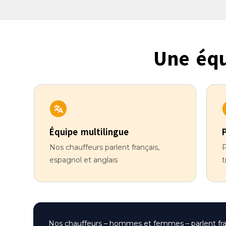
Une équ
Équipe multilingue
Nos chauffeurs parlent français,
P
espagnol et anglais
t
Nos chauffeurs – hommes et femmes – parlent frança