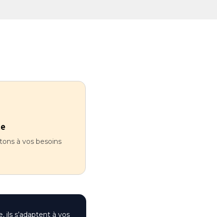
te
ons à vos besoins
 ils s’adaptent à vos