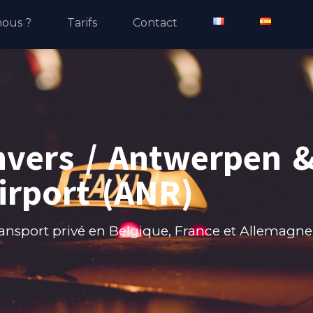
ous ?
Tarifs
Contact
nvers / Antwerpen 
irport (ANR)
ransport privé en Belgique, France et Allemagne