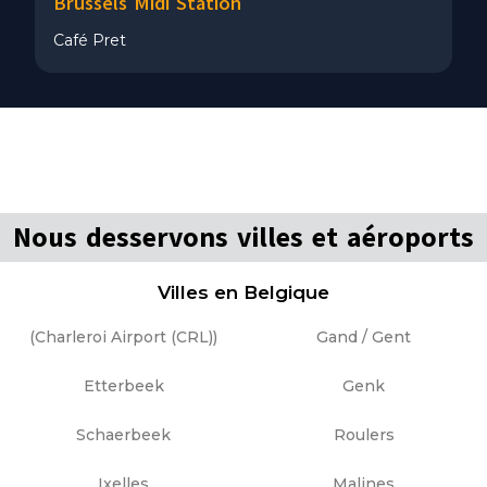
Brussels Midi Station
Café Pret
Nous desservons villes et aéroports
Villes en Belgique
(Charleroi Airport (CRL))
Gand / Gent
Etterbeek
Genk
Schaerbeek
Roulers
Ixelles
Malines