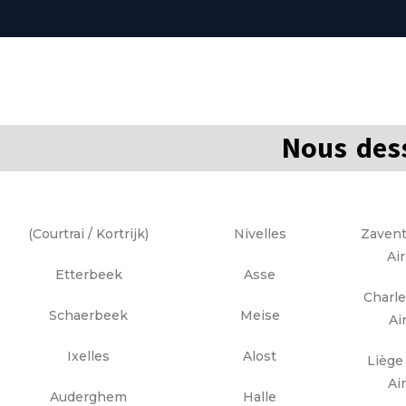
Nous dess
(Courtrai / Kortrijk)
Nivelles
Zavent
Ai
Etterbeek
Asse
Charle
Schaerbeek
Meise
Ai
Ixelles
Alost
Liège 
Ai
Auderghem
Halle