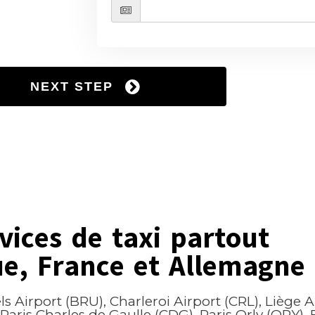
vices de taxi partout
ue, France et Allemagne
s Airport (BRU), Charleroi Airport (CRL), Liège Ai
 Paris Charles de Gaulle (CDG), Paris Orly (ORY)