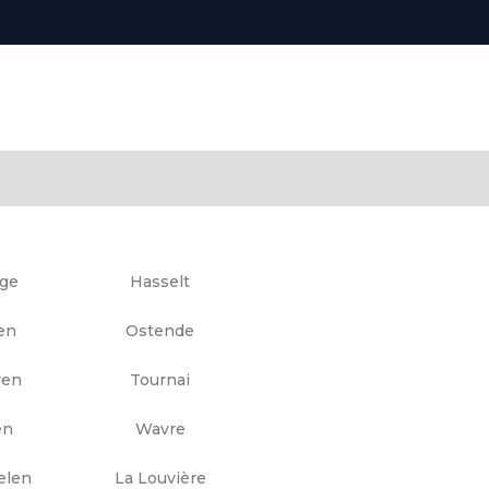
gge
Hasselt
en
Ostende
ven
Tournai
en
Wavre
elen
La Louvière