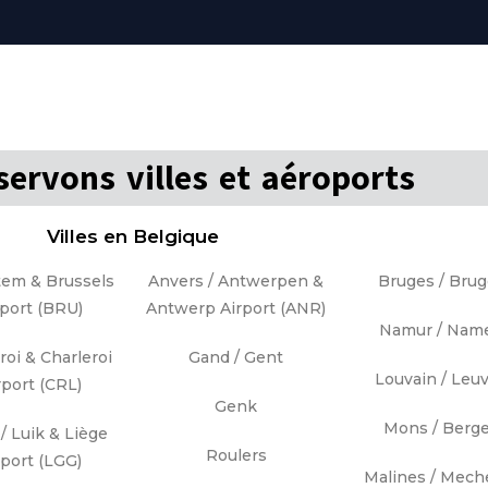
ervons villes et aéroports
Villes en Belgique
em & Brussels
Anvers / Antwerpen &
Bruges / Bru
rport (BRU)
Antwerp Airport (ANR)
Namur / Nam
roi & Charleroi
Gand / Gent
Louvain / Leu
rport (CRL)
Genk
Mons / Berg
/ Luik & Liège
Roulers
rport (LGG)
Malines / Mech