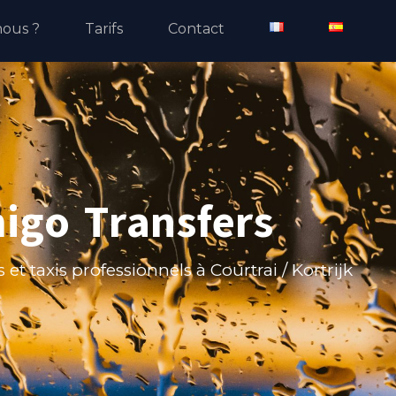
ous ?
Tarifs
Contact
igo Transfers
s et taxis professionnels à Courtrai / Kortrijk