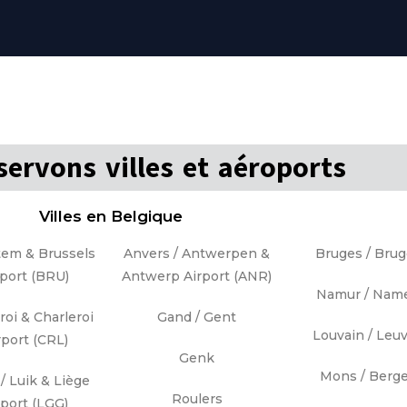
ervons villes et aéroports
Villes en Belgique
em & Brussels
Anvers / Antwerpen &
Bruges / Bru
rport (BRU)
Antwerp Airport (ANR)
Namur / Nam
roi & Charleroi
Gand / Gent
Louvain / Leu
rport (CRL)
Genk
Mons / Berg
/ Luik & Liège
Roulers
rport (LGG)