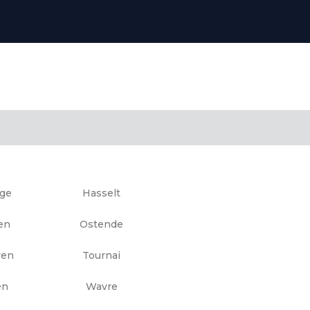
gge
Hasselt
en
Ostende
ven
Tournai
en
Wavre