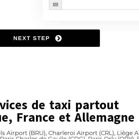
vices de taxi partout
ue, France et Allemagne
s Airport (BRU), Charleroi Airport (CRL), Liège Ai
 Paris Charles de Gaulle (CDG), Paris Orly (ORY)