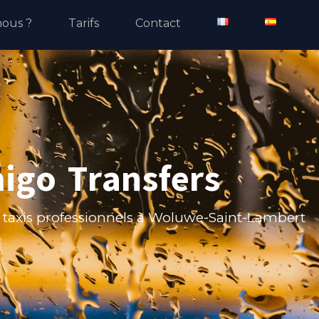
ous ?
Tarifs
Contact
igo Transfers
et taxis professionnels à Woluwe-Saint-Lambert