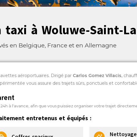
n taxi à Woluwe-Saint-L
vés en Belgique, France et en Allemagne
navettes aéroportuaires. Dirigé par
Carlos Gomez Villacis
,
chauff
xpérimentée vous assure des trajets sûrs, ponctuels et confortabl
arent
 à l'avance, afin que vous puissiez organiser votre trajet directeme
aitement entretenus et équipés :
Nettoyage 
Coffres spacieux