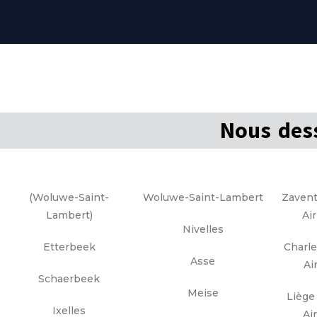
Nous dess
(Woluwe-Saint-
Woluwe-Saint-Lambert
Zavent
Lambert)
Ai
Nivelles
Etterbeek
Charle
Asse
Ai
Schaerbeek
Meise
Liège 
Ixelles
Ai